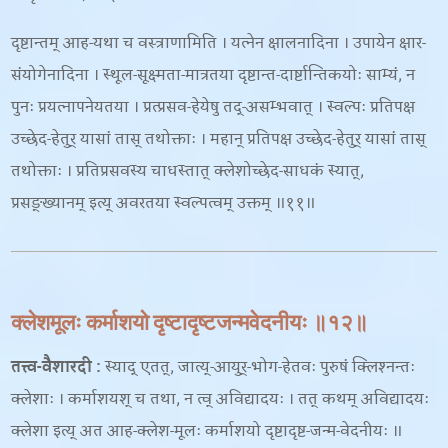
दृष्टान्तम् आह-
यथा च वस्त्राणामिति । यत्नेन क्षालनादिना । उपायेन क्षार-
संयोगेनादिना । स्थूल-सूक्ष्मता-मात्रतया दृष्टान्त-दार्ष्टान्तिकयोः साम्यं
, न
पुनः प्रयत्नापनेयतया । प्रत्प्रसव-हेयेषु तद्-असम्भवात् । स्वल्पः प्रतिपक्ष
उच्छेद-हेतुर् यासां तास् तथोक्ताः । महान् प्रतिपक्ष उच्छेद-हेतुर् यासां तास्
तथोक्ताः । प्रतिप्रसवस्य चाधस्तात् क्लेशोच्छेद-साधकं स्यात्,
प्रसङ्ख्यानम् इत्य् अवरतया स्वल्पत्वम् उक्तम् ॥११॥
क्लेशमूलः कर्माशयो दृष्टादृष्टजन्मवेदनीयः ॥१२॥
तत्त्व-वैशारदी
:
स्याद् एतत्, जात्य्-आयुर्-भोग-हेतवः पुरुषं क्लिश्नन्तः
क्लेशाः । कर्माशयश् च तथा, न त्व् अविद्यादयः । तत् कथम् अविद्यादयः
क्लेशा इत्य् अत आह-
क्लेश-मूलः कर्माशयो दृष्टादृष्ट-जन्म-वेदनीयः ॥