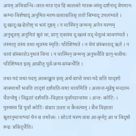
अयम् अभिसन्धिः-
जात-मात्र एव हि बालको मारक-वस्तु-दर्शनाद् वेपमानः
कम्पा-विशेषाद् अनुमित-मरण-प्रत्यासत्तिस् ततो बिभ्यद् उपलभ्यते ।
दुःखादुःख-हेतोश् च भयं दृष्टम् । न चास्मिन् जन्मन्य् अनेन मरणम्
अनुभूतम् अनुमितं श्रुतं वा
, प्राग् एवास्य दुःखत्वं तद्-धेतुत्वं वावगम्यते ।
तस्मात् तस्य तथा-भूतस्य स्मृतिः परिशिष्यते । न चेयं संस्काराद् ऋते । न
चायं संस्कारोऽनुभवं विना । न चास्मिन् जन्मन्य् अनुभवैति प्राग्-भवीयः
परिशिष्यत इत्य् आसीत् पूर्व-जन्म-सम्बन्धैति ।
तथा-पदं यथा-पदम् आकाङ्क्षत इत्य् अर्थ-प्राप्ते यथा-पदे सति यादृशो
वाक्यार्थो भवति तादृशं दर्शयति-
यथा चायमिति । अत्यन्त-मूढेषु मन्दतम-
चैतन्येषु । विद्वत्तां दर्शयति
–
विज्ञात-पूर्वापरान्तस्य । अन्तः कोटिः ।
पुरुषस्य हि पूर्वा कोटिः संसार उत्तरा च कैवल्यम् । सैव विज्ञाता
श्रुतानुमानाभ्यां येन स तथोक्तः । सोऽयं मरण-त्रास आ-कृमेर् आ च विदुषो
रूढः प्रसिद्धैति।