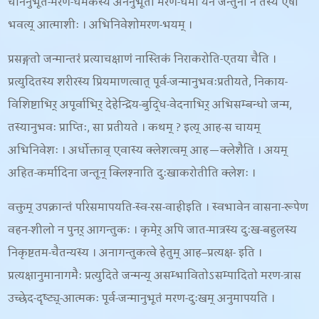
चाननुभूत-मरण-धर्मकस्य अननुभूतो मरण-धर्मो येन जन्तुना न तस्य एषा
भवत्य् आत्माशीः । अभिनिवेशोमरण-भयम् ।
प्रसङ्गतो जन्मान्तरं प्रत्याचक्षाणं नास्तिकं निराकरोति-
एतया चैति ।
प्रत्युदितस्य शरीरस्य प्रियमाणत्वात् पूर्व-जन्मानुभवःप्रतीयते
, निकाय-
विशिष्टाभिर् अपूर्वाभिर् देहेन्द्रिय-बुद्धि-वेदनाभिर् अभिसम्बन्धो जन्म,
तस्यानुभवः प्राप्तिः, सा प्रतीयते । कथम् ? इत्य् आह-
स चायम्
अभिनिवेशः । अर्धोक्ताव् एवास्य क्लेशत्वम् आह—क्लेशैति । अयम्
अहित-कर्मादिना जन्तून् क्लिश्नाति दुःखाकरोतीति क्लेशः ।
वक्तुम् उपक्रान्तं परिसमापयति-
स्व-रस-वाहीइति । स्वभावेन वासना-रूपेण
वहन-शीलो न पुनर् आगन्तुकः । कृमेर् अपि जात-मात्रस्य दुःख-बहुलस्य
निकृष्टतम-चैतन्यस्य । अनागन्तुकत्वे हेतुम् आह
–
प्रत्यक्ष- इति ।
प्रत्यक्षानुमानागमैः प्रत्युदिते जन्मन्य् असम्भावितोऽसम्पादितो मरण-त्रास
उच्छेद-दृष्ट्य्-आत्मकः पूर्व-जन्मानुभूतं मरण-दुःखम् अनुमापयति ।