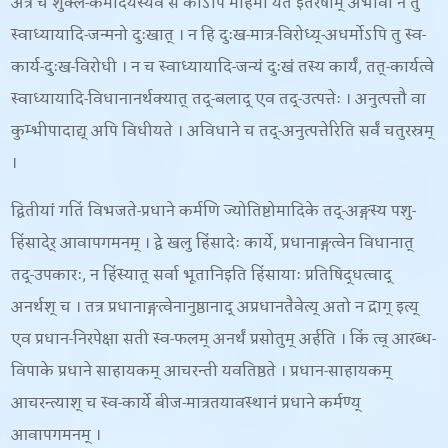
अत्र च शुक्ल-कर्मोदयस्यैव स कोऽपि महिमा यत इतरेषाम् अभावो न तु
स्वाध्यायादि-जन्मनो दुःखात् । न हि दुःख-मात्र-विरोध्य्-अधर्मोऽपि तु स्व-
कार्य-दुःख-विरोधी । न च स्वाध्यायादि-जन्यं दुःखं तस्य कार्यं, तत्-कार्यत्वे
स्वाध्यायादि-विधानानर्थक्यात् तद्-बलाद् एव तद्-उत्पत्तेः । अनुत्पत्तौ वा
कुम्भीपादाद्य् अपि विधीयते । अविधाने च तद्-अनुत्पत्तेरिति सर्वं चतुरस्रम्
।
द्वितीयां गतिं विभजते-
प्रधाने कर्मणि ज्योतिष्टोमादिके तद्-अङ्गस्य पशु-
हिंसादेर् आवापगमनम् । द्वे खलु हिंसादेः कार्ये
, प्रधानाङ्गत्वेन विधानात्
तद्-उपकारः, न हिंस्यात् सर्वा भूतानिइति हिंसायाः प्रतिषिद्धत्वाद्
अनर्थश् च । तत्र प्रधानाङ्गत्वेनानुष्ठानाद् अप्रधानतैवेत्य् अतो न द्राग् इत्य्
एव प्रधान-निरपेक्षा सती स्व-फलम् अनर्थं प्रसोतुम् अर्हति । किं त्व् आरब्ध-
विपाके प्रधाने साहायकम् आचरन्ती यवतिष्ठते । प्रधान-साहायकम्
आचरन्त्याश् च स्व-कार्ये बीज-मात्रतयावस्थानं प्रधाने कर्मण्य्
आवापगमनम् ।