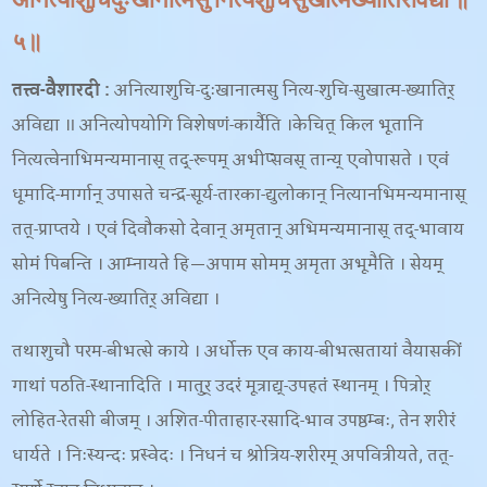
अनित्याशुचिदुःखानात्मसु नित्यशुचिसुखात्मख्यातिरविद्या ॥
५॥
तत्त्व-वैशारदी
:
अनित्याशुचि-दुःखानात्मसु नित्य-शुचि-सुखात्म-ख्यातिर्
अविद्या ॥ अनित्योपयोगि विशेषणं-
कार्यैति ।केचित् किल भूतानि
नित्यत्वेनाभिमन्यमानास् तद्-रूपम् अभीप्सवस् तान्य् एवोपासते । एवं
धूमादि-मार्गान् उपासते चन्द्र-सूर्य-तारका-द्युलोकान् नित्यानभिमन्यमानास्
तत्-प्राप्तये । एवं दिवौकसो देवान् अमृतान् अभिमन्यमानास् तद्-भावाय
सोमं पिबन्ति । आम्नायते हि—अपाम सोमम् अमृता अभूमैति । सेयम्
अनित्येषु नित्य-ख्यातिर् अविद्या ।
तथाशुचौ परम-बीभत्से काये । अर्धोक्त एव काय-बीभत्सतायां वैयासकीं
गाथां पठति-
स्थानादिति । मातुर् उदरं मूत्राद्य्-उपहतं स्थानम् । पित्रोर्
लोहित-रेतसी बीजम् । अशित-पीताहार-रसादि-भाव उपष्ठम्बः
, तेन शरीरं
धार्यते । निःस्यन्दः प्रस्वेदः । निधनं च श्रोत्रिय-शरीरम् अपवित्रीयते, तत्-