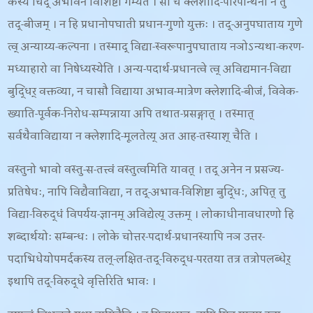
कस्य चिद् अभावेन विशिष्टा गम्यते । सा च क्लेशादि-परिपन्थिनी न तु
तद्-बीजम् । न हि प्रधानोपघाती प्रधान-गुणो युक्तः । तद्-अनुपघाताय गुणे
त्व् अन्याय्य-कल्पना । तस्माद् विद्या-स्वरूपानुपघाताय नञोऽन्यथा-करण-
मध्याहारो वा निषेध्यस्येति । अन्य-पदार्थ-प्रधानत्वे त्व् अविद्यमान-विद्या
बुद्धिर् वक्तव्या, न चासौ विद्याया अभाव-मात्रेण क्लेशादि-बीजं, विवेक-
ख्याति-पूर्वक-निरोध-सम्पन्नाया अपि तथात-प्रसङ्गात् । तस्मात्
सर्वथैवाविद्याया न क्लेशादि-मूलतेत्य् अत आह-
तस्याश् चैति ।
वस्तुनो भावो वस्तु-स-तत्त्वं वस्तुत्वमिति यावत् । तद् अनेन न प्रसज्य-
प्रतिषेधः, नापि विद्यैवाविद्या, न तद्-अभाव-विशिष्टा बुद्धिः, अपित् तु
विद्या-विरुद्धं विपर्यय-ज्ञानम् अविद्येत्य् उक्तम् । लोकाधीनावधारणो हि
शब्दार्थयोः सम्बन्धः । लोके चोत्तर-पदार्थ-प्रधानस्यापि नञ उत्तर-
पदाभिधेयोपमर्दकस्य तल्-लक्षित-तद्-विरुद्ध-परतया तत्र तत्रोपलब्धेर्
इथापि तद्-विरुद्धे वृत्तिरिति भावः ।