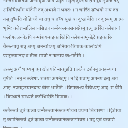
नान्तरीयकतया जन्मायुषी अपि प्रसूते । सुख-दुःखे च राग-द्वेषानुषक्ते तद्-
अविच्निर्भाग-वर्तिनी तद्-अभावे न भवतः । न चास्ति सम्भवो न च तत्र
यस् तुष्यति वोद्विजते वा तच् च तस्य सुखं वा दुःखं वेति । तद् इयम् आत्म-
भूमिः क्लेश-सलिलावसिक्ता कर्म-फल-प्रसव-क्षेरम् इत्य् अस्ति क्लेशानां
फलोपल्जननेऽपि कर्माशय-सहकारितेति क्लेश-समुच्छेदे सहकारि-
वैकल्पात् सन्न् अप्य् अनन्तोऽप्य् अनियत-विपाक-कालोऽपि
प्रसङ्ख्यानदग्ध-बीज-भावो न फलाय कल्पतैति ।
उक्तम् अर्थं भाष्यम् एव द्योतयति-
सत्सुइति । अत्रैव दर्शनम् आह
–
यथा
तुषेति । ननु न क्लेशाः शक्या अपनेतुम् । न हि सताम् अपनय इत्य् अत
आह
–
नप्रसङ्ख्यानदग्ध-बीज-भावैति । विपाकस्य त्रैविध्यम् आह
–
स चैति
। विपच्यते साध्यते कर्मभिरिति विपाकः ।
कर्मैकत्वं ध्रुवं कृत्वा जन्मैकत्वानेकत्व-गोचरा प्रथमा विचारणा । द्वितीया
तु कर्मानेकत्वं ध्रुवं कृत्वा जन्मैकत्वानेकत्वागोचरा । तद् एवं चत्वारो