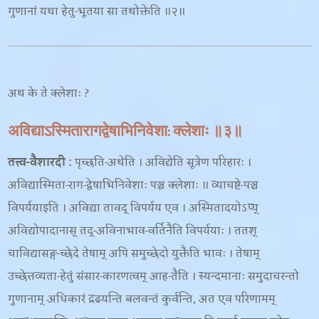
गुणानां यथा हेतु-भूतया सा तथोक्तेति ॥२॥
अथ के ते क्लेशाः ?
अविद्याऽस्मितारागद्वेषाभिनिवेशा: क्लेशाः ॥३॥
तत्त्व-वैशारदी :
पृच्छति-अथेति । अविद्येति सूत्रेण परिहारः ।
अविद्यास्मिता-राग-द्वेषाभिनिवेशाः पञ्च क्लेशाः ॥ व्याचष्टे-पञ्च
विपर्ययाइति । अविद्या तावद् विपर्यय एव । अस्मितादयोऽप्य्
अविद्योपादानास् तद्-अविनाभाव-वर्तिनैति विपर्ययाः । ततश्
चाविद्यासङ्ग-च्छेदे तेषाम् अपि समुच्छेदो युक्तैति भावः । तेषाम्
उच्छेत्तव्यता-हेतुं संसार-कारणत्वम् आह-तैति । स्यन्दमानाः समुदाचरन्तो
गुणानाम् अधिकारं द्रढयन्ति बलवन्तं कुर्वन्ति, अत एव परिणामम्