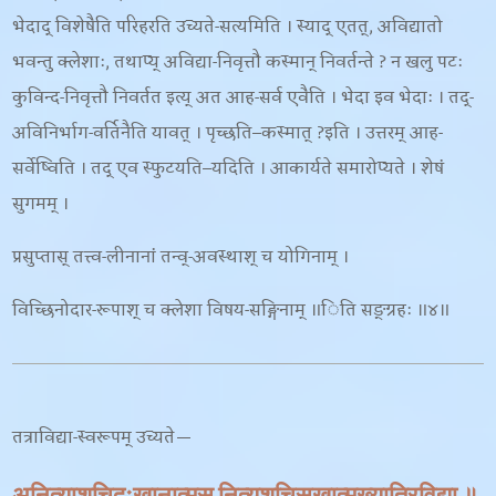
भेदाद् विशेषैति परिहरति उच्यते-
सत्यमिति । स्याद् एतत्
, अविद्यातो
भवन्तु क्लेशाः, तथाप्य् अविद्या-निवृत्तौ कस्मान् निवर्तन्ते ? न खलु पटः
कुविन्द-निवृत्तौ निवर्तत इत्य् अत आह-
सर्व एवैति । भेदा इव भेदाः । तद्-
अविनिर्भाग-वर्तिनैति यावत् । पृच्छति
–
कस्मात्
?इति । उत्तरम् आह-
सर्वेष्विति । तद् एव स्फुटयति
–
यदिति । आकार्यते समारोप्यते । शेषं
सुगमम् ।
प्रसुप्तास् तत्त्व-लीनानां तन्व्-अवस्थाश् च योगिनाम् ।
विच्छिनोदार-रूपाश् च क्लेशा विषय-सङ्गिनाम् ॥िति सङ्ग्रहः ॥४॥
तत्राविद्या-स्वरूपम् उच्यते—