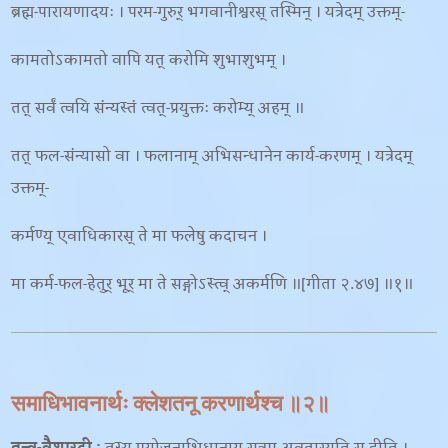
ब्रह्म-पारायणादयः । परम-गुरुर् भगवानीश्वरस् तस्मिन् । यत्रेदम् उक्तम्-
कामतोऽकामतो वापि यत् करोमि शुभाशुभम् ।
तत् सर्वं त्वयि संन्यस्तं त्वत्-प्रयुक्तः करोम्य् अहम् ॥
तत् फल-संन्यासो वा । फलानाम् अभिसन्धानेन कार्य-करणम् । यत्रेदम्
उक्तम्-
कर्मण्य् एवाधिकारस् ते मा फलेषु कदाचन ।
मा कर्म-फल-हेतुर् भूर् मा ते सङ्गोऽस्त्व् अकर्मणि ॥[गीता २.४७] ॥१॥
समाधिभावनार्थः क्लेशतनू करणार्थश्च ॥२॥