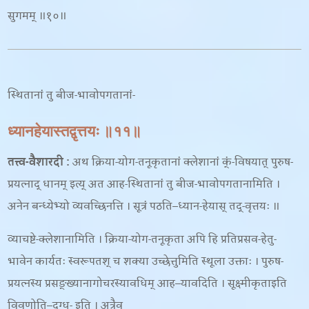
सुगमम् ॥१०॥
स्थितानां तु बीज-भावोपगतानां-
ध्यानहेयास्तद्वृत्तयः ॥११॥
तत्त्व-वैशारदी
:
अथ क्रिया-योग-तनूकृतानां क्लेशानां क्ं-विषयात् पुरुष-
प्रयत्नाद् धानम् इत्य् अत आह-
स्थितानां तु बीज-भावोपगतानामिति ।
अनेन बन्ध्येभ्यो व्यवच्छिनत्ति । सूत्रं पठति
–
ध्यान-हेयास् तद्-वृत्तयः ॥
व्याचष्टे-
क्लेशानामिति । क्रिया-योग-तनूकृता अपि हि प्रतिप्रसव-हेतु-
भावेन कार्यतः स्वरूपतश् च शक्या उच्छेत्तुमिति स्थूला उक्ताः । पुरुष-
प्रयत्नस्य प्रसङ्ख्यानागोचरस्यावधिम् आह
–
यावदिति । सूक्ष्मीकृताइति
विवृणोति
–
दग्ध- इति । अत्रैव