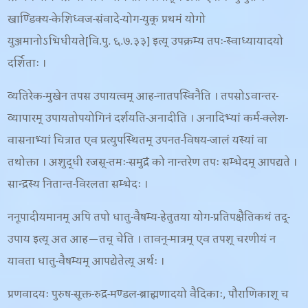
खाण्डिक्य-केशिध्वज-संवादे-योग-युक् प्रथमं योगो
युञ्जमानोऽभिधीयते[वि.पु. ६.७.३३] इत्य् उपक्रम्य तपः-स्वाध्यायादयो
दर्शिताः ।
व्यतिरेक-मुखेन तपस उपायत्वम् आह-नातपस्विनैति । तपसोऽवान्तर-
व्यापारम् उपायतोपयोगिनं दर्शयति-अनादीति । अनादिभ्यां कर्म-क्लेश-
वासनाभ्यां चित्रात एव प्रत्युपस्थितम् उपनत-विषय-जालं यस्यां वा
तथोक्ता । अशुद्धी रजस्-तमः-समुद्रं को नान्तरेण तपः सम्भेदम् आपद्यते ।
सान्द्रस्य नितान्त-विरलता सम्भेदः ।
ननूपादीयमानम् अपि तपो धातु-वैषम्य-हेतुतया योग-प्रतिपक्षैतिकथं तद्-
उपाय इत्य् अत आह—तच् चेति । तावन्-मात्रम् एव तपश् चरणीयं न
यावता धातु-वैषम्यम् आपद्येतेत्य् अर्थः ।
प्रणवादयः पुरुष-सूक्त-रुद्र-मण्डल-ब्राह्मणादयो वैदिकाः, पौराणिकाश् च