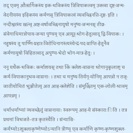
तद् एवम् औत्सर्गिकस्य इक-भविकस्य त्रिविपाकत्वम् उक्त्वा दृष्ट-जन्म-
वेदनीयस्य इहिकस्य कर्मणस् त्रिविपाकत्वं व्यवच्छिनत्ति-
दृष्ट- इति ।
नन्दीश्वरस्य खल्व् अष्ट-वर्षावच्छिनायुषो मनुष्य-जन्मनस् तीव्र-
संवेगाधिमात्रोपाय-जन्या पुण्यम् एव आयुर्-भोग-हेतुत्वाद् द्वि-विपाकः ।
नहूषस्य तु पार्ष्णि-प्रहार-विरोधिनागस्त्यस्येन्द्र-पद-प्राप्ति-हेतुनैव
कर्मणायुषो विहितत्वाद् अपुण्य-भेदो भोग-मात्र-हेतुः ।
ननु यथैक-भविकः कर्माशयस् तथा किं क्लेश-वासना भोगानुकूलाश् च
कर्म-विपाकानुभव-वासनाः । तथा च मनुष्य-तिर्यग्-योनिम् आपन्नो न तज्-
जातीयोचितं भुञ्जीतेत्य् अत आह-
क्लेशेति । संमूर्छितम् एक-लोली-भावम्
आपन्नम् ।
धर्माधर्माभ्यां व्यवच्छेत्तुं वासनायाः स्वरूपम् आह-
ये संस्काराःिति । तत्र
प्रथमां विभजते
–
तत्र कृतस्यैति । संन्यासि-
कर्मभ्योऽशुक्लाकृष्णेभ्योऽन्यानि त्रीण्य् एव कर्माणि कृष्ण-कृष्णशुक्ल-