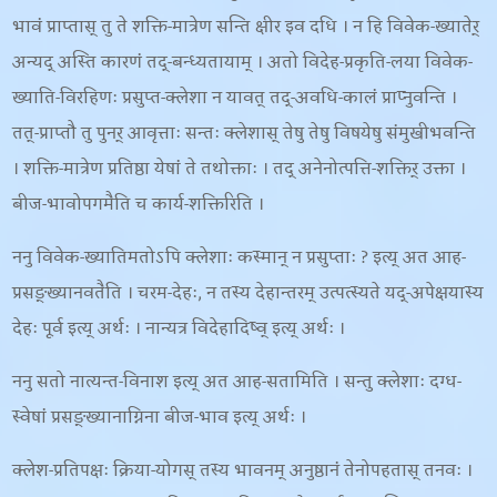
भावं प्राप्तास् तु ते शक्ति-मात्रेण सन्ति क्षीर इव दधि । न हि विवेक-ख्यातेर्
अन्यद् अस्ति कारणं तद्-बन्ध्यतायाम् । अतो विदेह-प्रकृति-लया विवेक-
ख्याति-विरहिणः प्रसुप्त-क्लेशा न यावत् तद्-अवधि-कालं प्राप्नुवन्ति ।
तत्-प्राप्तौ तु पुनर् आवृत्ताः सन्तः क्लेशास् तेषु तेषु विषयेषु संमुखीभवन्ति
। शक्ति-मात्रेण प्रतिष्ठा येषां ते तथोक्ताः । तद् अनेनोत्पत्ति-शक्तिर् उक्ता ।
बीज-भावोपगमैति च कार्य-शक्तिरिति ।
ननु विवेक-ख्यातिमतोऽपि क्लेशाः कस्मान् न प्रसुप्ताः ? इत्य् अत आह-
प्रसङ्ख्यानवतैति । चरम-देहः
, न तस्य देहान्तरम् उत्पत्स्यते यद्-अपेक्षयास्य
देहः पूर्व इत्य् अर्थः । नान्यत्र विदेहादिष्व् इत्य् अर्थः ।
ननु सतो नात्यन्त-विनाश इत्य् अत आह-
सतामिति । सन्तु क्लेशाः दग्ध-
स्वेषां प्रसङ्ख्यानाग्निना बीज-भाव इत्य् अर्थः ।
क्लेश-प्रतिपक्षः क्रिया-योगस् तस्य भावनम् अनुष्ठानं तेनोपहतास् तनवः ।