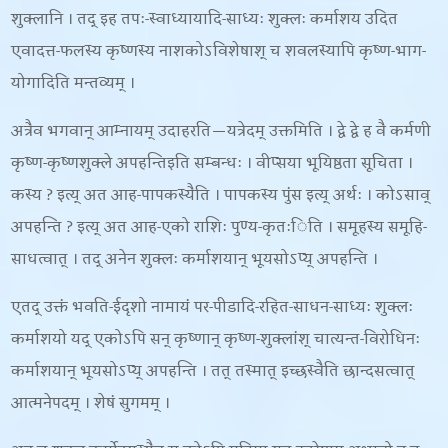
शुक्लानि । तद् इह तपः-स्वाध्यायादि-साध्यः शुक्लः कर्माशय उदित
एवादत्त-फलस्य कृष्णस्य नाशकोऽविशेषाश् च शवलस्यापि कृष्ण-भाग-
योगादिति मन्तव्यम् ।
अत्रैव भगवान् आम्नायम् उदाहरति—यत्रेदम् उक्तमिति । द्वे द्वे ह वै कर्मणी
कृष्ण-कृष्णशुक्ले अपहन्तिइति सम्बन्धः । वीप्सया भूयिष्ठता सूचिता ।
कस्य ? इत्य् अत आह-
पापकस्यैति । पापकस्य पुंस इत्य् अर्थः । कोऽसाव्
अपहन्ति
? इत्य् अत आह-
एको राशिः पुण्य-कृतःिति । समूहस्य समूहि-
साधत्वात् । तद् अनेन शुक्लः कर्माशयान् भूयसोऽप्य् अपहन्ति ।
एतद् उक्तं भवति-
ईदृशो नामायं पर-पीडादि-रहित-साधन-साध्यः शुक्लः
कर्माशयो यद् एकोऽपि सन् कृष्णान् कृष्ण-शुक्लांश् चात्यन्त-विरोधिनः
कर्माशयान् भूयसोऽप्य् अपहन्ति । तत् तस्मात् इच्छस्वैति छान्दसत्वात्
आत्मनेपदम् । शेषं सुगमम् ।