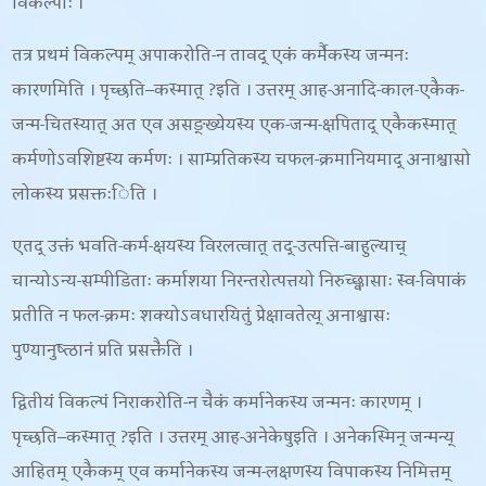
विकल्पाः ।
तत्र प्रथमं विकल्पम् अपाकरोति-
न तावद् एकं कर्मैकस्य जन्मनः
कारणमिति । पृच्छति
–
कस्मात्
?इति । उत्तरम् आह-
अनादि-काल-एकैक-
जन्म-चितस्यात् अत एव असङ्ख्येयस्य एक-जन्म-क्षपिताद् एकैकस्मात्
कर्मणोऽवशिष्टस्य कर्मणः । साम्प्रतिकस्य चफल-क्रमानियमाद् अनाश्वासो
लोकस्य प्रसक्तःिति ।
एतद् उक्तं भवति-
कर्म-क्षयस्य विरलत्वात् तद्-उत्पत्ति-बाहुल्याच्
चान्योऽन्य-सम्पीडिताः कर्माशया निरन्तरोत्पत्तयो निरुच्छ्वासाः स्व-विपाकं
प्रतीति न फल-क्रमः शक्योऽवधारयितुं प्रेक्षावतेत्य् अनाश्वासः
पुण्यानुष्त्ठानं प्रति प्रसक्तैति ।
द्वितीयं विकल्पं निराकरोति-
न चैकं कर्मानेकस्य जन्मनः कारणम् ।
पृच्छति
–
कस्मात्
?इति । उत्तरम् आह-
अनेकेषुइति । अनेकस्मिन् जन्मन्य्
आहितम् एकैकम् एव कर्मानेकस्य जन्म-लक्षणस्य विपाकस्य निमित्तम्