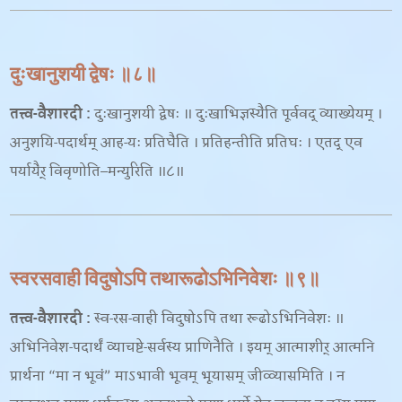
दुःखानुशयी द्वेषः ॥८॥
तत्त्व-वैशारदी
:
दुःखानुशयी द्वेषः ॥ दुःखाभिज्ञस्यैति पूर्ववद् व्याख्येयम् ।
अनुशयि-पदार्थम् आह-
यः प्रतिघैति । प्रतिहन्तीति प्रतिघः । एतद् एव
पर्यायैर् विवृणोति
–
मन्युरिति ॥८॥
स्वरसवाही विदुषोऽपि तथारूढोऽभिनिवेशः ॥९॥
तत्त्व-वैशारदी
:
स्व-रस-वाही विदुषोऽपि तथा रूढोऽभिनिवेशः ॥
अभिनिवेश-पदार्थं व्याचष्टे-
सर्वस्य प्राणिनैति । इयम् आत्माशीर् आत्मनि
प्रार्थना “मा न भूवं” माऽभावी भूवम् भूयासम् जीव्व्यासमिति । न