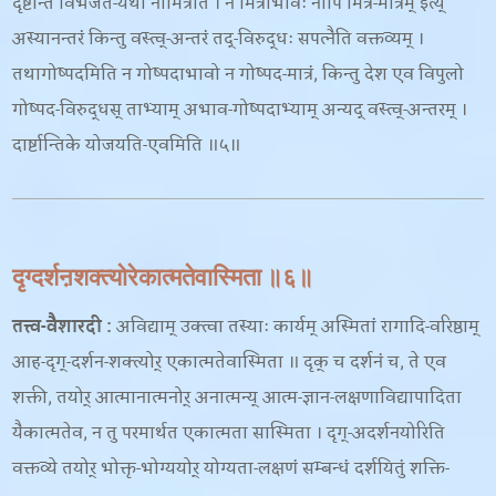
दृष्टान्तं विभजते-
यथा नामित्रैति । न मित्राभावः नापि मित्र-मात्रम् इत्य्
अस्यानन्तरं किन्तु वस्त्व्-अन्तरं तद्-विरुद्धः सपत्नैति वक्तव्यम् ।
तथागोष्पदमिति न गोष्पदाभावो न गोष्पद-मात्रं
, किन्तु देश एव विपुलो
गोष्पद-विरुद्धस् ताभ्याम् अभाव-गोष्पदाभ्याम् अन्यद् वस्त्व्-अन्तरम् ।
दार्ष्टान्तिके योजयति-
एवमिति ॥५॥
दृग्दर्शऩशक्त्योरेकात्मतेवास्मिता ॥६॥
तत्त्व-वैशारदी
:
अविद्याम् उक्त्वा तस्याः कार्यम् अस्मितां रागादि-वरिष्ठाम्
आह-
दृग्-दर्शन-शक्त्योर् एकात्मतेवास्मिता ॥ दृक् च दर्शनं च
, ते एव
शक्ती, तयोर् आत्मानात्मनोर् अनात्मन्य् आत्म-ज्ञान-लक्षणाविद्यापादिता
यैकात्मतेव, न तु परमार्थत एकात्मता सास्मिता । दृग्-अदर्शनयोरिति
वक्तव्ये तयोर् भोक्तृ-भोग्ययोर् योग्यता-लक्षणं सम्बन्धं दर्शयितुं शक्ति-