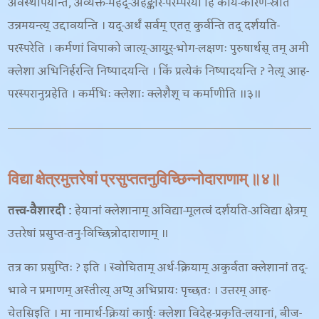
अवस्थापयन्ति, अव्यक्त-महद्-अहङ्कार-परम्परया हि कार्य-कारण-स्रोत
उन्नमयन्त्य् उद्दावयन्ति । यद्-अर्थं सर्वम् एतत् कुर्वन्ति तद् दर्शयति-
परस्परेति । कर्मणां विपाको जात्य्-आयुर्-भोग-लक्षणः पुरुषार्थस् तम् अमी
क्लेशा अभिनिर्हरन्ति निष्पादयन्ति । किं प्रत्येकं निष्पादयन्ति ? नेत्य् आह-
परस्परानुग्रहेति । कर्मभिः क्लेशाः क्लेशैश् च कर्माणीति ॥३॥
विद्या क्षेत्रमुत्तरेषां प्रसुप्ततनुविच्छिन्नोदाराणाम् ॥४॥
तत्त्व-वैशारदी
:
हेयानां क्लेशानाम् अविद्या-मूलत्वं दर्शयति-
अविद्या क्षेत्रम्
उत्तरेषां प्रसुप्त-तनु-विच्छिन्नोदाराणाम् ॥
तत्र का प्रसुप्तिः ? इति । स्वोचिताम् अर्थ-क्रियाम् अकुर्वता क्लेशानां तद्-
भावे न प्रमाणम् अस्तीत्य् अप्य् अभिप्रायः पृच्छतः । उत्तरम् आह-
चेतसिइति । मा नामार्थ-क्रियां कार्षुः क्लेशा विदेह-प्रकृति-लयानां
, बीज-