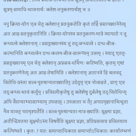
तत्त्व-वैशारदी :
तस्य प्रयोजनाभिधानाय सूत्रम् अवतारयति-स हीति ।
सूत्रम्-समाधि-भावनार्थः क्लेश-तनूकरणार्थश् च ॥
ननु क्रिया-योग एव चेत् क्लेशान् प्रतनूकरोति कृतं तर्हि प्रसाग्ख्यानेनेत्य्
अत आह-प्रतनूकृतानिति । क्रिया-योगस्य प्रतनूकरण-मात्रे व्यापारो न तु
बन्ध्यत्वे क्लेशानाम् । प्रसङ्ख्यानस्य तु तद्-बन्ध्यत्वे । दग्ध-बीज-
कल्पानिति बन्ध्यत्वेन दग्ध-कलम-बीज-सारूप्यम् उक्तम् । स्याद् एतत्-
प्रसङ्ख्यानम् एव चेत् क्लेशान् अप्रसव-धर्मिणः करिष्यति, कृतम् एषां
प्रतनूकरणेनेत्य् अत आह-तेषामिति । क्लेशानाम् अतानवे हि बलवद्
विरोधि-ग्रस्ता सत्त्व-पुरुषान्यताख्यातिर् उदेतुम् एव नोत्सहते , प्राग् एव
तद्-बन्ध्य-भावं कर्तुम् । प्रविरलीकृतेषु तु क्लेशेषु दुर्बलेषु तद्-विरोधिन्य्
अपि वैराग्याभ्यासाभ्याम् उपजाय़् । उपजाता च तैर् अपरामृष्टानाभिभूता
नैव यावत् परामृश्यतैति । सत्त्व-पुरुषान्यता-मात्र-ख्यातिः सूक्ष्मा प्रज्ञा,
अतीन्द्रियतया सूक्ष्मोऽस्य विषयैति सूक्ष्मा प्रज्ञा, प्रतिप्रसवाय प्रविलयाय
कल्पिष्यते । कुतः ? यतः समाप्ताधिकारा समाप्तोऽधिकारः कार्यारम्भणं