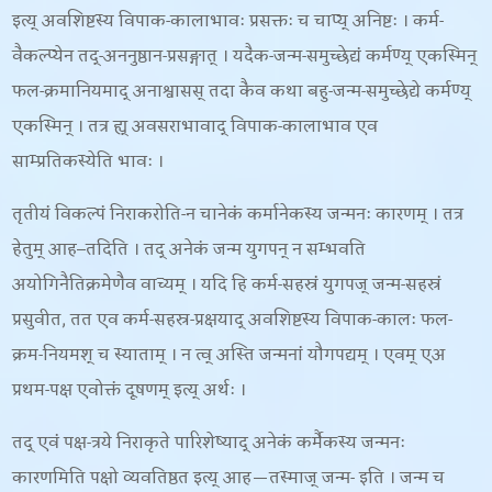
इत्य् अवशिष्टस्य विपाक-कालाभावः प्रसक्तः च चाप्य् अनिष्टः । कर्म-
वैकल्प्येन तद्-अननुष्ठान-प्रसङ्गात् । यदैक-जन्म-समुच्छेद्यं कर्मण्य् एकस्मिन्
फल-क्रमानियमाद् अनाश्वासस् तदा कैव कथा बहु-जन्म-समुच्छेद्ये कर्मण्य्
एकस्मिन् । तत्र ह्य् अवसराभावाद् विपाक-कालाभाव एव
साम्प्रतिकस्येति भावः ।
तृतीयं विकल्पं निराकरोति-
न चानेकं कर्मानेकस्य जन्मनः कारणम् । तत्र
हेतुम् आह
–
तदिति । तद् अनेकं जन्म युगपन् न सम्भवति
अयोगिनैतिक्रमेणैव वाच्यम् । यदि हि कर्म-सहस्रं युगपज् जन्म-सहस्रं
प्रसुवीत
, तत एव कर्म-सहस्र-प्रक्षयाद् अवशिष्टस्य विपाक-कालः फल-
क्रम-नियमश् च स्याताम् । न त्व् अस्ति जन्मनां यौगपद्यम् । एवम् एअ
प्रथम-पक्ष एवोक्तं दूषणम् इत्य् अर्थः ।
तद् एवं पक्ष-त्रये निराकृते पारिशेष्याद् अनेकं कर्मैकस्य जन्मनः
कारणमिति पक्षो व्यवतिष्ठत इत्य् आह—तस्माज् जन्म- इति । जन्म च