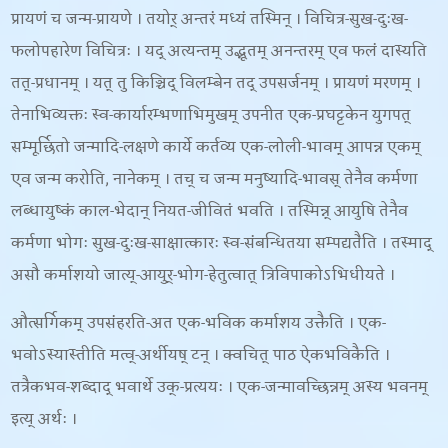
प्रायणं च जन्म-प्रायणे । तयोर् अन्तरं मध्यं तस्मिन् । विचित्र-सुख-दुःख-
फलोपहारेण विचित्रः । यद् अत्यन्तम् उद्भूतम् अनन्तरम् एव फलं दास्यति
तत्-प्रधानम् । यत् तु किञ्चिद् विलम्बेन तद् उपसर्जनम् । प्रायणं मरणम् ।
तेनाभिव्यक्तः स्व-कार्यारम्भणाभिमुखम् उपनीत एक-प्रघट्टकेन युगपत्
सम्मूर्छितो जन्मादि-लक्षणे कार्ये कर्तव्य एक-लोली-भावम् आपन्न एकम्
एव जन्म करोति, नानेकम् । तच् च जन्म मनुष्यादि-भावस् तेनैव कर्मणा
लब्धायुष्कं काल-भेदान् नियत-जीवितं भवति । तस्मिन्न् आयुषि तेनैव
कर्मणा भोगः सुख-दुःख-साक्षात्कारः स्व-संबन्धितया सम्पद्यतैति । तस्माद्
असौ कर्माशयो जात्य्-आयुर्-भोग-हेतुत्वात् त्रिविपाकोऽभिधीयते ।
औत्सर्गिकम् उपसंहरति-
अत एक-भविक कर्माशय उक्तैति । एक-
भवोऽस्यास्तीति मत्व्-अर्थीयष् टन् । क्वचित् पाठ ऐकभविकैति ।
तत्रैकभव-शब्दाद् भवार्थे उक्-प्रत्ययः । एक-जन्मावच्छिन्नम् अस्य भवनम्
इत्य् अर्थः ।