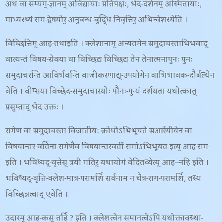
अथ वा सम्यग्-ज्ञानम् अविद्यायाः प्रतिपक्षः, भेद-दर्शनम् अस्मितायाः,
माध्यस्थ्यं राग-द्वेषयोर् अनुबन्ध-बुद्धि-निवृत्तिर् अभिन्वेशस्येति ।
विच्छित्तिम् आह-
तथाइति । क्लेशानाम् अन्यतमेन समुदाचरताभिभवाद्
वात्यन्तं विषय-सेवया वा विच्छिद्य विच्छिद्य तेन तेनात्मनापुनः पुनः
समुदाचरन्ति आविर्भवन्ति वाजीकरणाद्य्-उपयोगेन वाभिभावक-दौर्बल्येन
वेति । वीप्सया विच्छेद-समुदाचारयोः पौनः-पुन्यं दर्शयता यथोत्कात्
प्रसुप्ताद् भेद उक्तः ।
रागेण वा समुदाचरता विजातीयः क्रोधोऽभिभूयते सआर्रयीयेन वा
विषयान्तर-वर्तिना रागेणैव विषयान्तरवर्ती रागोऽभिभूयत इत्य् आह-
राग-
इति । भविष्यद्-वृत्तेस् त्रयी गतिर् यथायोगं वेदितव्येत्य् आह
–
नहि इति ।
भविष्यद्-वृत्ति-क्लेश-मात्र-परामर्शि सर्वनाम न चैत्र-राग-परामर्शि
, तस्य
विच्छिन्नत्वाद् एवेति ।
उदारम् आह-
कस् तर्हि
? इति । क्लेशत्वेन समानत्वेऽपि यथोक्तावस्था-