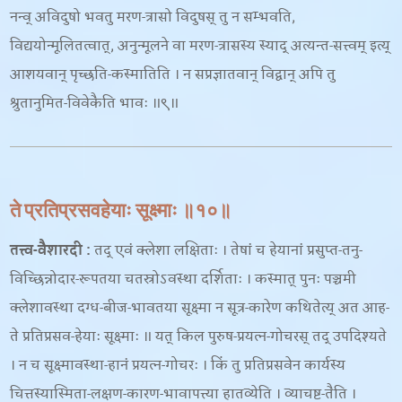
नन्व् अविदुषो भवतु मरण-त्रासो विदुषस् तु न सम्भवति,
विद्ययोन्मूलितत्वात्, अनुन्मूलने वा मरण-त्रासस्य स्याद् अत्यन्त-सत्त्वम् इत्य्
आशयवान् पृच्छति-
कस्मातिति । न सप्रज्ञातवान् विद्वान् अपि तु
श्रुतानुमित-विवेकैति भावः ॥९॥
ते प्रतिप्रसवहेयाः सूक्ष्माः ॥१०॥
तत्त्व-वैशारदी
:
तद् एवं क्लेशा लक्षिताः । तेषां च हेयानां प्रसुप्त-तनु-
विच्छिन्नोदार-रूपतया चतस्रोऽवस्था दर्शिताः । कस्मात् पुनः पञ्चमी
क्लेशावस्था दग्ध-बीज-भावतया सूक्ष्मा न सूत्र-कारेण कथितेत्य् अत आह-
ते प्रतिप्रसव-हेयाः सूक्ष्माः ॥ यत् किल पुरुष-प्रयत्न-गोचरस् तद् उपदिश्यते
। न च सूक्ष्मावस्था-हानं प्रयत्न-गोचरः । किं तु प्रतिप्रसवेन कार्यस्य
चित्तस्यास्मिता-लक्षण-कारण-भावापत्त्या हातव्येति ।
व्याचष्ट-
तैति ।