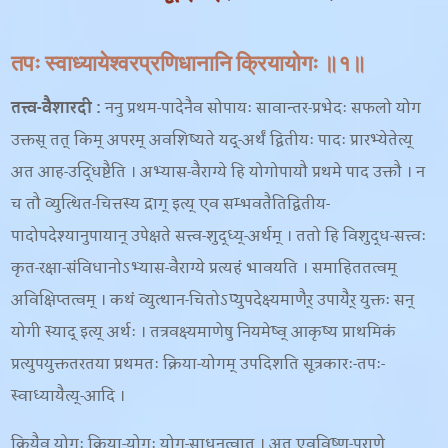
तपः स्वाध्यायेश्वरप्रणिधानानि क्रियायोगः ॥१॥
तत्त्व-वैशारदी :
ननु प्रथम-पादेनैव सोपायः सावान्तर-प्रभेदः सफलो योग
उक्तस् तत् किम् अपरम् अवशिष्यते यद्-अर्थं द्वितीयः पादः प्रारभ्येतेत्य्
अत आह-उद्धिष्टैति । अभ्यास-वैराग्ये हि योगोपायौ प्रथमे पाद उक्तौ । न
च तौ व्युत्थित-चित्तस्य द्राग् इत्य् एव सम्भवतैतिद्वितीय-
पादोपदेश्यानुपायान् उपेक्षते सत्त्व-शुद्ध्य्-अर्थम् । ततो हि विशुद्ध-सत्त्वः
कृत-रक्षा-संविधानोऽभ्यास-वैराग्ये प्रत्यहं भावयति । समाहिततत्वम्
अविक्षिप्तत्वम् । कथं व्युत्थान-चितोऽप्युपदेक्ष्यमाणैर् उपायैर् युक्तः सन्
योगी स्याद् इत्य् अर्थः । तत्रवक्ष्यमाणेषु नियमेष्व् आकृष्य प्राथमिकं
प्रत्युपयुक्ततरतया प्रथमतः क्रिया-योगम् उपदिशति सूत्रकारः-तपः-
स्वाध्यायैत्य्-आदि ।
क्रियैव योगः क्रिया-योगः योग-साधनत्वात् । अत एवविष्णु-पुराणे