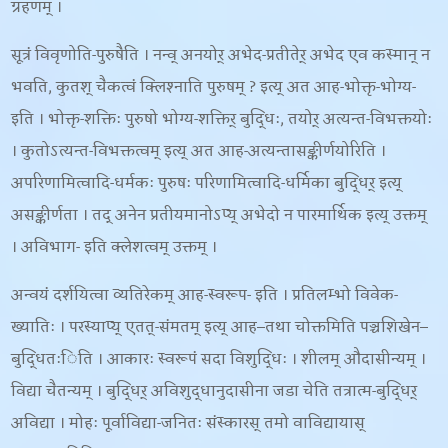
ग्रहणम् ।
सूत्रं विवृणोति-
पुरुषैति । नन्व् अनयोर् अभेद-प्रतीतेर् अभेद एव कस्मान् न
भवति
, कुतश् चैकत्वं क्लिश्नाति पुरुषम् ? इत्य् अत आह-
भोक्तृ-भोग्य-
इति । भोक्तृ-शक्तिः पुरुषो भोग्य-शक्तिर् बुद्धिः
, तयोर् अत्यन्त-विभक्तयोः
। कुतोऽत्यन्त-विभक्तत्वम् इत्य् अत आह-
अत्यन्तासङ्कीर्णयोरिति ।
अपरिणामित्वादि-धर्मकः पुरुषः परिणामित्वादि-धर्मिका बुद्धिर् इत्य्
असङ्कीर्णता । तद् अनेन प्रतीयमानोऽप्य् अभेदो न पारमार्थिक इत्य् उक्तम्
। अविभाग- इति क्लेशत्वम् उक्तम् ।
अन्वयं दर्शयित्वा व्यतिरेकम् आह-
स्वरूप- इति । प्रतिलम्भो विवेक-
ख्यातिः । परस्याप्य् एतत्-संमतम् इत्य् आह
–
तथा चोक्तमिति पञ्चशिखेन
–
बुद्धितःिति । आकारः स्वरूपं सदा विशुद्धिः । शीलम् औदासीन्यम् ।
विद्या चैतन्यम् । बुद्धिर् अविशुद्धानुदासीना जडा चेति तत्रात्म-बुद्धिर्
अविद्या । मोहः पूर्वाविद्या-जनितः संस्कारस् तमो वाविद्यायास्