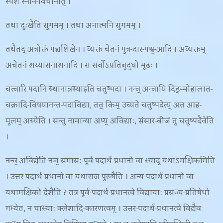
स्पर्शे स्नान-विधानात् ।
तथा दुःखैति सुगमम् । तथा अनात्मनि सुगमम् ।
तथैतद् अत्रोक्तं पञ्चशिखेन । व्यक्तं चेतनं पुत्र-दार-पश्व्-आदि । अव्यक्तम्
अचेतनं शय्यासनाशनादि । स सर्वोऽप्रतिबुद्धो मूढः ।
चत्वारि पदानि स्थानान्नस्याइति चतुष्पदा । नन्व् अन्वायि दिङ्-मोहालात-
चक्रादि-विषयानन्त-पदाविद्या, तत् किम् उच्यते चतुष्पदेत्य् अत आह-
मूलम् अस्येति । सन्तु नामान्या अप्य् अविद्याः
, संसार-बीजं तु चतुष्पदैवेति
।
नन्व् अविद्येति नञ्-समासः पूर्व-पदार्थ-प्रधानो वा स्याद् यथाऽमक्षिकमिति
। उत्तर-पदार्थ-प्रधानो वा यथाराज-पुरुषैति । अन्य-पदार्थ-प्रधानो वा
यथामक्षिको देशैति ? तत्र पूर्व-पदार्थ-प्रधानत्वे विद्यायाः प्रसज्य-प्रतिषेधो
गम्येत, न चास्याः क्लेशादि-कारणत्वम् । उत्तर-पदार्थ-प्रधानत्वे विद्यैव