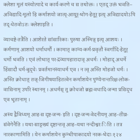
क्लेशा मूलं यस्योत्पादे च कार्य-करणे च स तथोक्तः । एतद् उक्तं भवति
–
अविद्यादि-मूलो हि कर्माशयो जात्य्-आयुर्-भोग-हेतुर् इत्य् अविद्यादयोऽपि
तद्-धेतवोऽतः क्लेशाइति ।
व्याचष्टे-
तत्रैति । आशेरते सांसारिकाः पुरुषा अस्मिन्न् इत्य् आशयः ।
कर्मणाम् आशयो धर्माधर्मौ । कामात् काम्य-कर्म-प्रवृत्तौ स्वर्गादि-हेतुर्
धर्मो भवति । एवं लोभात् पर-द्रव्यापहारादाव् अधर्मः । मोहाद् अधर्मे
हिंसादौ धर्म-बुद्धेः प्रवर्तमानस्याधर्म एव । न त्व् अस्ति मोहजो धर्मः ।
अस्ति क्रोधात् तज्-जिगीषयाहितत्वेन कर्माशयेन पुण्येनान्तरिक्ष-लोक-
वासिनाम् उपरि स्थानम् । अधर्मस् तु क्रोधजो ब्रह्म-वधादि-जन्मा प्रसिद्ध
एव भूतानाम् ।
अस्य द्वैविध्यम् आह-
स दृष्ट-जन्म- इति । दृष्ट-जन्म-वेदनीयम् आह
–
तीव्र-
संवेगेनैति । यथा-साङ्ख्यं दृष्टान्तव् आह
–
यथा नन्दीश्वरःिति । तत्र
नारकाणामिति । येन कर्माशयेन कुम्भीपाकादयो नरक-भेदाः१२४