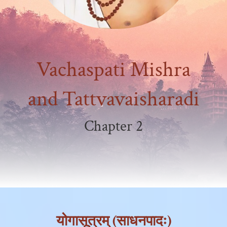
Vachaspati Mishra
and Tattvavaisharadi
Chapter 2
योगासूत्रम् (साधनपादः)