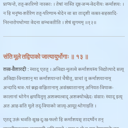
प्राप्यन्ते
, तत्-कारिणो नारकाः । तेषां नास्ति दृष्ट-जन्म-वेदनीयः कर्माशयः ।
न हि मनुष्य-शरीरेण तत्-परिणाम-भेदेन वा सा तादृशी वत्सर-सहस्रादि-
निरन्तरोपभोग्या वेदना सम्भवतीति । शेषं सुगमम् ॥१२॥
संति मूले तद्विपाको जात्यायुर्भोगाः ॥ १३ ॥
तत्त्व-वैशारदी
:
स्याद् एतत् । अविद्या-मूलत्वे कर्माशयस्य विद्योत्पादे सत्य्
अविद्या-विनाशान् मा कर्माशयान्तरं चैषीत्, प्राचां तु कर्माशयानाम्
अन्दादि-भव-.परं ब्रह्म-सञ्चितानाम् असंख्यातानाम् अनियत-विपाक-
कालानां भोगेन क्षपयितुम् अशक्यत्वाद् अशक्योच्छेदः संसारः स्याद् इत्य्
अत आह-
सति मूले तद्-विपाको जात्य्-आयुर्-भोगाइति ।
एतद् उक्तं भवति-
सुख-दुःख-फलो हि कर्माशयस् तादर्थ्येन तन्