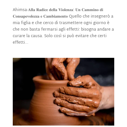
Ahimsa-𝐀𝐥𝐥𝐚 𝐑𝐚𝐝𝐢𝐜𝐞 𝐝𝐞𝐥𝐥𝐚 𝐕𝐢𝐨𝐥𝐞𝐧𝐳𝐚: 𝐔𝐧 𝐂𝐚𝐦𝐦𝐢𝐧𝐨 𝐝𝐢
𝐂𝐨𝐧𝐬𝐚𝐩𝐞𝐯𝐨𝐥𝐞𝐳𝐳𝐚 𝐞 𝐂𝐚𝐦𝐛𝐢𝐚𝐦𝐞𝐧𝐭𝐨 Quello che insegnerò a
mia figlia e che cerco di trasmettere ogni giorno è
che non basta fermarsi agli effetti: bisogna andare a
curare la causa. Solo così si può evitare che certi
effetti...