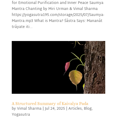
for Emotional Purification and Inner Peace Saumya
Mantra Chanting by Miri Urman & Vimal Sharma
https://yogasutra195.com/storage/2025/07/Saumya-
Mantra.mp3 What is Mantra? Śāstra Says: Mananāt
trāyate iti...
A Structured Summary of Kaivalya Pada
by
Vimal Sharma
|
Jul 24, 2025
|
Articles
,
Blog
,
Yogasutra