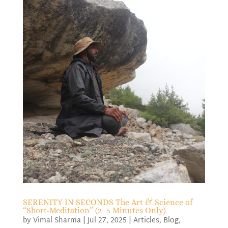
SERENITY IN SECONDS The Art & Science of
“Short-Meditation” (2–5 Minutes Only)
by
Vimal Sharma
|
Jul 27, 2025
|
Articles
,
Blog
,