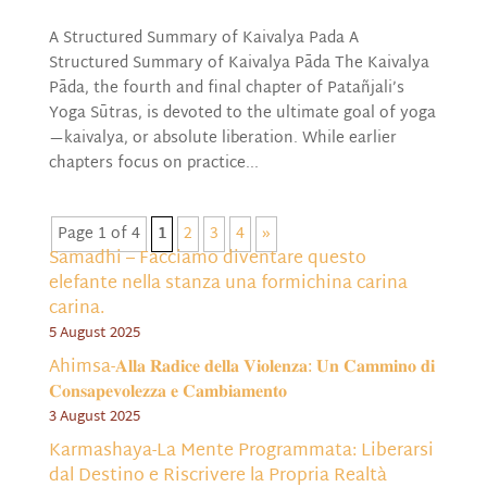
A Structured Summary of Kaivalya Pada A
Structured Summary of Kaivalya Pāda The Kaivalya
Pāda, the fourth and final chapter of Patañjali’s
Yoga Sūtras, is devoted to the ultimate goal of yoga
—kaivalya, or absolute liberation. While earlier
chapters focus on practice...
Page 1 of 4
1
2
3
4
»
Samadhi – Facciamo diventare questo
elefante nella stanza una formichina carina
carina.
5 August 2025
Ahimsa-𝐀𝐥𝐥𝐚 𝐑𝐚𝐝𝐢𝐜𝐞 𝐝𝐞𝐥𝐥𝐚 𝐕𝐢𝐨𝐥𝐞𝐧𝐳𝐚: 𝐔𝐧 𝐂𝐚𝐦𝐦𝐢𝐧𝐨 𝐝𝐢
𝐂𝐨𝐧𝐬𝐚𝐩𝐞𝐯𝐨𝐥𝐞𝐳𝐳𝐚 𝐞 𝐂𝐚𝐦𝐛𝐢𝐚𝐦𝐞𝐧𝐭𝐨
3 August 2025
Karmashaya-La Mente Programmata: Liberarsi
dal Destino e Riscrivere la Propria Realtà