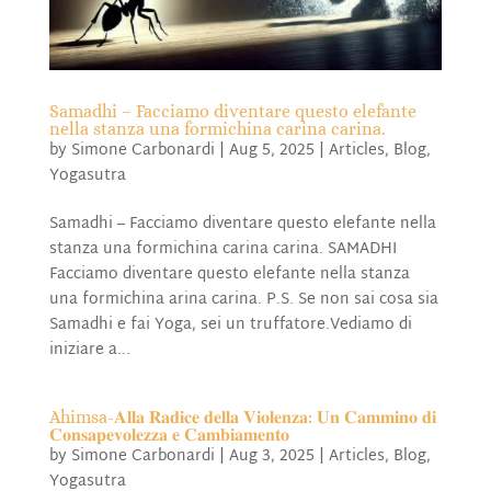
Samadhi – Facciamo diventare questo elefante
nella stanza una formichina carina carina.
by
Simone Carbonardi
|
Aug 5, 2025
|
Articles
,
Blog
,
Yogasutra
Samadhi – Facciamo diventare questo elefante nella
stanza una formichina carina carina. SAMADHI
Facciamo diventare questo elefante nella stanza
una formichina arina carina. P.S. Se non sai cosa sia
Samadhi e fai Yoga, sei un truffatore.Vediamo di
iniziare a...
Ahimsa-𝐀𝐥𝐥𝐚 𝐑𝐚𝐝𝐢𝐜𝐞 𝐝𝐞𝐥𝐥𝐚 𝐕𝐢𝐨𝐥𝐞𝐧𝐳𝐚: 𝐔𝐧 𝐂𝐚𝐦𝐦𝐢𝐧𝐨 𝐝𝐢
𝐂𝐨𝐧𝐬𝐚𝐩𝐞𝐯𝐨𝐥𝐞𝐳𝐳𝐚 𝐞 𝐂𝐚𝐦𝐛𝐢𝐚𝐦𝐞𝐧𝐭𝐨
by
Simone Carbonardi
|
Aug 3, 2025
|
Articles
,
Blog
,
Yogasutra