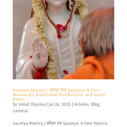
Saumya Mantra / सौम्या मंत्र Saumya: A Devi
Mantra for Emotional Purification and Inner
Peace
by
Vimal Sharma
|
Jul 26, 2025
|
Articles
,
Blog
,
General
Saumya Mantra / सौम्या मंत्र Saumya: A Devi Mantra