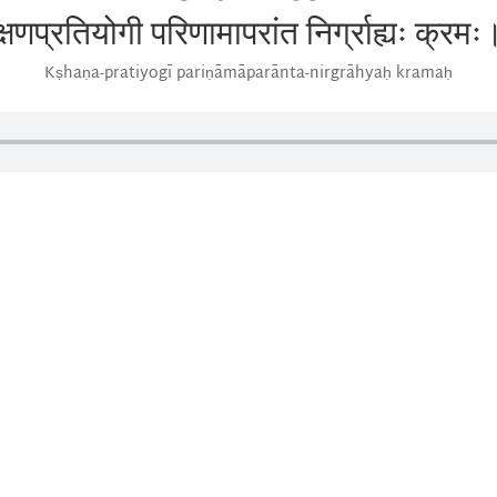
क्षणप्रतियोगी परिणामापरांत निर्ग्राह्यः क्रमः
Kṣhaṇa-pratiyogī pariṇāmāparānta-nirgrāhyaḥ kramaḥ